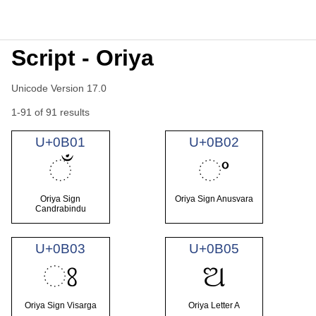
Script - Oriya
Unicode Version 17.0
1-91 of 91 results
U+0B01
U+0B02
ଁ
ଂ
Oriya Sign
Oriya Sign Anusvara
Candrabindu
U+0B03
U+0B05
ଃ
ଅ
Oriya Sign Visarga
Oriya Letter A