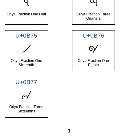
୳
୴
Oriya Fraction One Half
Oriya Fraction Three
Quarters
U+0B75
U+0B76
୵
୶
Oriya Fraction One
Oriya Fraction One
Sixteenth
Eighth
U+0B77
୷
Oriya Fraction Three
Sixteenths
1