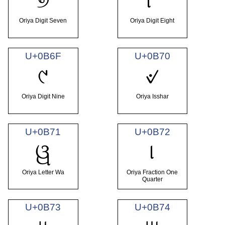
୭
୮
Oriya Digit Seven
Oriya Digit Eight
U+0B6F
U+0B70
୯
୰
Oriya Digit Nine
Oriya Isshar
U+0B71
U+0B72
ୱ
୲
Oriya Letter Wa
Oriya Fraction One
Quarter
U+0B73
U+0B74